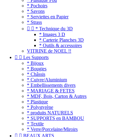
* Plastique Fou
* Pochoirs
* Savons
* Serviettes en Papier
* Strass


* Technique du 3D
* Images 3 D
* Carterie Planches 3D
* Outils & accessoires
VITRINE de NOEL !!


Les Supports
* Bijoux
* Bougies
* Châssis
* Cuivre/Aluminium
* Embellissements divers
* MARIAGE & FETES
* MDF, Bois, Carton & Autres
* Plastique
* Polystyrène
* produits NATURELS
* SUPPORTS en BAMBOU
* Textile
* Verre/Porcelaine/Miroirs


BEAUX ARTS