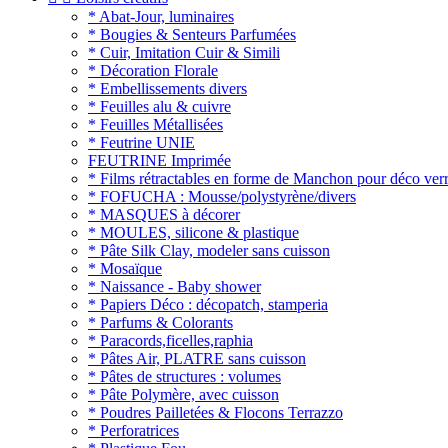
* Abat-Jour, luminaires
* Bougies & Senteurs Parfumées
* Cuir, Imitation Cuir & Simili
* Décoration Florale
* Embellissements divers
* Feuilles alu & cuivre
* Feuilles Métallisées
* Feutrine UNIE
FEUTRINE Imprimée
* Films rétractables en forme de Manchon pour déco verr
* FOFUCHA : Mousse/polystyrène/divers
* MASQUES à décorer
* MOULES, silicone & plastique
* Pâte Silk Clay, modeler sans cuisson
* Mosaïque
* Naissance - Baby shower
* Papiers Déco : décopatch, stamperia
* Parfums & Colorants
* Paracords,ficelles,raphia
* Pâtes Air, PLATRE sans cuisson
* Pâtes de structures : volumes
* Pâte Polymère, avec cuisson
* Poudres Pailletées & Flocons Terrazzo
* Perforatrices