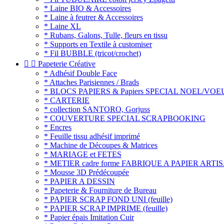
* Laine BIO & Accessoires
* Laine à feutrer & Accessoires
* Laine XL
* Rubans, Galons, Tulle, fleurs en tissu
* Supports en Textile à customiser
* Fil BUBBLE (tricot/crochet)


Papeterie Créative
* Adhésif Double Face
* Attaches Parisiennes / Brads
* BLOCS PAPIERS & Papiers SPECIAL NOEL/VO
* CARTERIE
* collection SANTORO, Gorjuss
* COUVERTURE SPECIAL SCRAPBOOKING
* Encres
* Feuille tissu adhésif imprimé
* Machine de Découpes & Matrices
* MARIAGE et FETES
* METIER cadre forme FABRIQUE A PAPIER AR
* Mousse 3D Prédécoupée
* PAPIER A DESSIN
* Papeterie & Fourniture de Bureau
* PAPIER SCRAP FOND UNI (feuille)
* PAPIER SCRAP IMPRIME (feuille)
* Papier épais Imitation Cuir