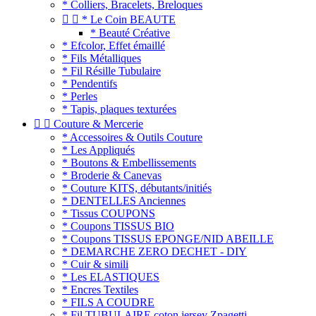
* Colliers, Bracelets, Breloques


* Le Coin BEAUTE
* Beauté Créative
* Efcolor, Effet émaillé
* Fils Métalliques
* Fil Résille Tubulaire
* Pendentifs
* Perles
* Tapis, plaques texturées


Couture & Mercerie
* Accessoires & Outils Couture
* Les Appliqués
* Boutons & Embellissements
* Broderie & Canevas
* Couture KITS, débutants/initiés
* DENTELLES Anciennes
* Tissus COUPONS
* Coupons TISSUS BIO
* Coupons TISSUS EPONGE/NID ABEILLE
* DEMARCHE ZERO DECHET - DIY
* Cuir & simili
* Les ELASTIQUES
* Encres Textiles
* FILS A COUDRE
* Fil TUBULAIRE coton jersey Zpagetti