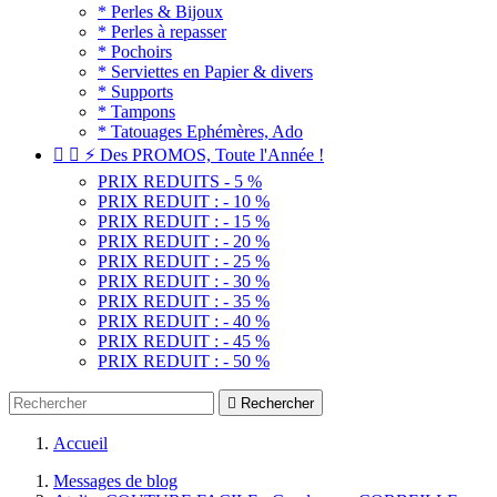
* Perles & Bijoux
* Perles à repasser
* Pochoirs
* Serviettes en Papier & divers
* Supports
* Tampons
* Tatouages Ephémères, Ado


⚡ Des PROMOS, Toute l'Année !
PRIX REDUITS - 5 %
PRIX REDUIT : - 10 %
PRIX REDUIT : - 15 %
PRIX REDUIT : - 20 %
PRIX REDUIT : - 25 %
PRIX REDUIT : - 30 %
PRIX REDUIT : - 35 %
PRIX REDUIT : - 40 %
PRIX REDUIT : - 45 %
PRIX REDUIT : - 50 %

Rechercher
Accueil
Messages de blog