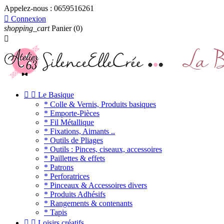
Appelez-nous :
0659516261

Connexion
shopping_cart
Panier
(0)



Le Basique
* Colle & Vernis, Produits basiques
* Emporte-Pièces
* Fil Métallique
* Fixations, Aimants ..
* Outils de Pliages
* Outils : Pinces, ciseaux, accessoires
* Paillettes & effets
* Patrons
* Perforatrices
* Pinceaux & Accessoires divers
* Produits Adhésifs
* Rangements & contenants
* Tapis


Loisirs créatifs