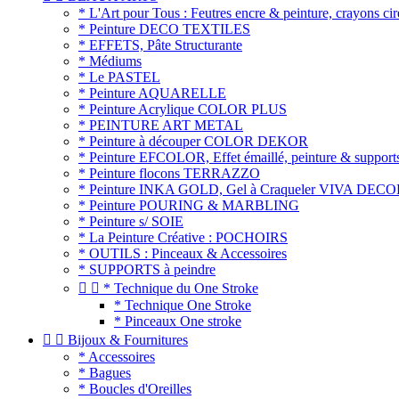
* L'Art pour Tous : Feutres encre & peinture, crayons cir
* Peinture DECO TEXTILES
* EFFETS, Pâte Structurante
* Médiums
* Le PASTEL
* Peinture AQUARELLE
* Peinture Acrylique COLOR PLUS
* PEINTURE ART METAL
* Peinture à découper COLOR DEKOR
* Peinture EFCOLOR, Effet émaillé, peinture & support
* Peinture flocons TERRAZZO
* Peinture INKA GOLD, Gel à Craqueler VIVA DEC
* Peinture POURING & MARBLING
* Peinture s/ SOIE
* La Peinture Créative : POCHOIRS
* OUTILS : Pinceaux & Accessoires
* SUPPORTS à peindre


* Technique du One Stroke
* Technique One Stroke
* Pinceaux One stroke


Bijoux & Fournitures
* Accessoires
* Bagues
* Boucles d'Oreilles