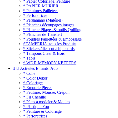
* Papier Coloriage, Peinture
* PAPIER MURIER
* Peintures Pailletées
* Perforatrices
* Pergamano (Matériel)
* Planches découpages images
* Planche Pliages & outils Quilling
* Planches de Transfert
* Poudres Paillettées & Embossage
STAMPERIA, tous les Produits
* Stickers /dies cut /chipboards
* Tampons Clear & Bois
* Tapis
* WE R MEMORY KEEPERS


Activités Enfants, Ado
* Colle
* Color Dekor
* Coloriage
* Emporte Pièces
* Feutrine, Mousse, Crépon
* Fil Chenille
* Pâtes à modeler & Moules
* Plastique Fou
* Peinture & Coloriage
* Perforatrices