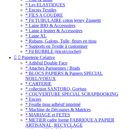
* Les ELASTIQUES
* Encres Textiles
* FILS A COUDRE
* Fil TUBULAIRE coton jersey Zpagetti
* Laine BIO & Accessoires
* Laine à feutrer & Accessoires
* Laine XL
* Rubans, Galons, Tulle, fleurs en tissu
* Supports en Textile à customiser
* Fil BUBBLE (tricot/crochet)


Papeterie Créative
* Adhésif Double Face
* Attaches Parisiennes / Brads
* BLOCS PAPIERS & Papiers SPECIAL
NOEL/VOEUX
* CARTERIE
* collection SANTORO, Gorjuss
* COUVERTURE SPECIAL SCRAPBOOKING
* Encres
* Feuille tissu adhésif imprimé
* Machine de Découpes & Matrices
* MARIAGE et FETES
* METIER cadre forme FABRIQUE A PAPIER
ARTISANAL, RECYCLAGE