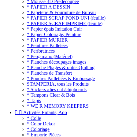
* Mousse 3D Prédécoupée
* PAPIER A DESSIN
* Papeterie & Fourniture de Bureau
* PAPIER SCRAP FOND UNI (feuille)
* PAPIER SCRAP IMPRIME (feuille)
* Papier épais Imitation Cuir
* Papier Coloriage, Peinture
* PAPIER MURIER
* Peintures Pailletées
* Perforatrices
* Pergamano (Matériel)
* Planches découpages images
* Planche Pliages & outils Quilling
* Planches de Transfert
* Poudres Paillettées & Embossage
STAMPERIA, tous les Produits
* Stickers /dies cut /chipboards
* Tampons Clear & Bois
* Tapis
* WE R MEMORY KEEPERS


Activités Enfants, Ado
* Colle
* Color Dekor
* Coloriage
* Emporte Pièces