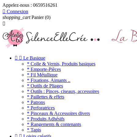
Appelez-nous :
0659516261

Connexion
shopping_cart
Panier
(0)



Le Basique
* Colle & Vernis, Produits basiques
* Emporte-Pièces
* Fil Métallique
* Fixations, Aimants ..
* Outils de Pliages
* Outils : Pinces, ciseaux, accessoires
* Paillettes & effets
* Patrons
* Perforatrices
* Pinceaux & Accessoires divers
* Produits Adhésifs
* Rangements & contenants
* Tapis


Loisirs créatifs