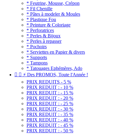
* Feutrine, Mousse, Crépon
* Fil Chenille
* Pâtes à modeler & Moules
* Plastique Fou
* Peinture & Coloriage
* Perforatrices
* Perles & Bijoux
* Perles à repasser
* Pochoirs
* Serviettes en Papier & divers
* Supports
* Tampons
* Tatouages Ephémères, Ado


⚡ Des PROMOS, Toute l'Année !
PRIX REDUITS - 5 %
PRIX REDUIT : - 10 %
PRIX REDUIT : - 15 %
PRIX REDUIT : - 20 %
PRIX REDUIT : - 25 %
PRIX REDUIT : - 30 %
PRIX REDUIT : - 35 %
PRIX REDUIT : - 40 %
PRIX REDUIT : - 45 %
PRIX REDUIT : - 50 %