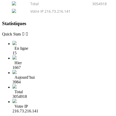
Total
3054918
Votre IP 216.73.216.141
Statistiques
Quick Stats


En ligne
15
Hier
1667
Aujourd’hui
3984
Total
3054918
Votre IP
216.73.216.141