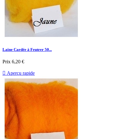
Laine Cardée à Feutrer 50...
Prix
6,20 €

Aperçu rapide