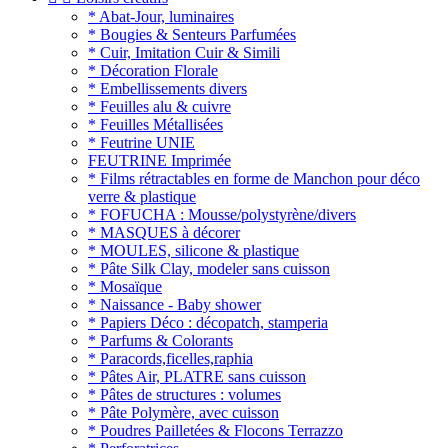
* Abat-Jour, luminaires
* Bougies & Senteurs Parfumées
* Cuir, Imitation Cuir & Simili
* Décoration Florale
* Embellissements divers
* Feuilles alu & cuivre
* Feuilles Métallisées
* Feutrine UNIE
FEUTRINE Imprimée
* Films rétractables en forme de Manchon pour déco
verre & plastique
* FOFUCHA : Mousse/polystyrène/divers
* MASQUES à décorer
* MOULES, silicone & plastique
* Pâte Silk Clay, modeler sans cuisson
* Mosaïque
* Naissance - Baby shower
* Papiers Déco : décopatch, stamperia
* Parfums & Colorants
* Paracords,ficelles,raphia
* Pâtes Air, PLATRE sans cuisson
* Pâtes de structures : volumes
* Pâte Polymère, avec cuisson
* Poudres Pailletées & Flocons Terrazzo