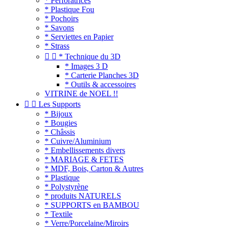
* Perforatrices
* Plastique Fou
* Pochoirs
* Savons
* Serviettes en Papier
* Strass


* Technique du 3D
* Images 3 D
* Carterie Planches 3D
* Outils & accessoires
VITRINE de NOEL !!


Les Supports
* Bijoux
* Bougies
* Châssis
* Cuivre/Aluminium
* Embellissements divers
* MARIAGE & FETES
* MDF, Bois, Carton & Autres
* Plastique
* Polystyrène
* produits NATURELS
* SUPPORTS en BAMBOU
* Textile
* Verre/Porcelaine/Miroirs