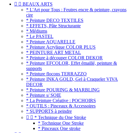


BEAUX ARTS
* L'Art pour Tous : Feutres encre & peinture, crayons
cire
* Peinture DECO TEXTILES
* EFFETS, Pâte Structurante
* Médiums
* Le PASTEL
* Peinture AQUARELLE
* Peinture Acrylique COLOR PLUS
* PEINTURE ART METAL
* Peinture à découper COLOR DEKOR
* Peinture EFCOLOR, Effet émaillé, peinture &
supports
* Peinture flocons TERRAZZO
* Peinture INKA GOLD, Gel à Craqueler VIVA
DECOR
* Peinture POURING & MARBLING
* Peinture s/ SOIE
* La Peinture Créative : POCHOIRS
* OUTILS : Pinceaux & Accessoires
* SUPPORTS à peindre


* Technique du One Stroke
* Technique One Stroke
* Pinceaux One stroke