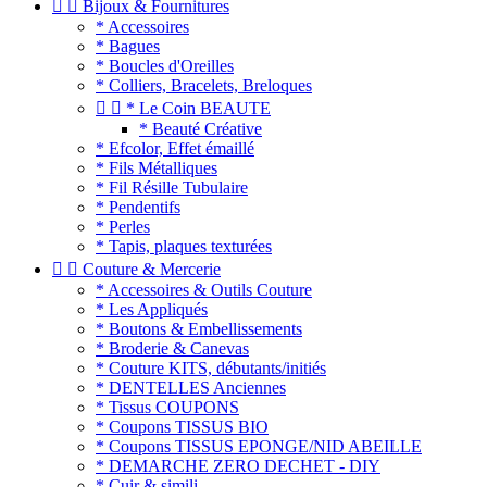


Bijoux & Fournitures
* Accessoires
* Bagues
* Boucles d'Oreilles
* Colliers, Bracelets, Breloques


* Le Coin BEAUTE
* Beauté Créative
* Efcolor, Effet émaillé
* Fils Métalliques
* Fil Résille Tubulaire
* Pendentifs
* Perles
* Tapis, plaques texturées


Couture & Mercerie
* Accessoires & Outils Couture
* Les Appliqués
* Boutons & Embellissements
* Broderie & Canevas
* Couture KITS, débutants/initiés
* DENTELLES Anciennes
* Tissus COUPONS
* Coupons TISSUS BIO
* Coupons TISSUS EPONGE/NID ABEILLE
* DEMARCHE ZERO DECHET - DIY
* Cuir & simili