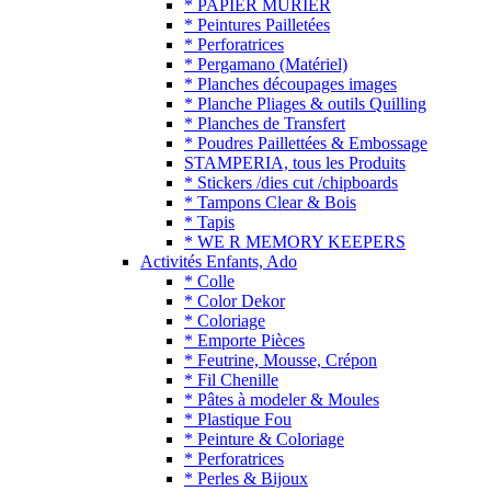
* PAPIER MURIER
* Peintures Pailletées
* Perforatrices
* Pergamano (Matériel)
* Planches découpages images
* Planche Pliages & outils Quilling
* Planches de Transfert
* Poudres Paillettées & Embossage
STAMPERIA, tous les Produits
* Stickers /dies cut /chipboards
* Tampons Clear & Bois
* Tapis
* WE R MEMORY KEEPERS
Activités Enfants, Ado
* Colle
* Color Dekor
* Coloriage
* Emporte Pièces
* Feutrine, Mousse, Crépon
* Fil Chenille
* Pâtes à modeler & Moules
* Plastique Fou
* Peinture & Coloriage
* Perforatrices
* Perles & Bijoux