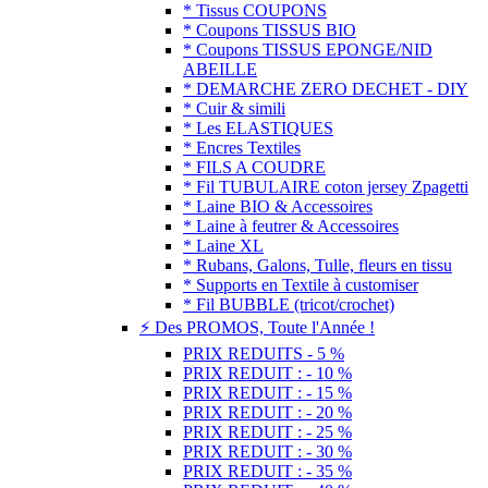
* Tissus COUPONS
* Coupons TISSUS BIO
* Coupons TISSUS EPONGE/NID
ABEILLE
* DEMARCHE ZERO DECHET - DIY
* Cuir & simili
* Les ELASTIQUES
* Encres Textiles
* FILS A COUDRE
* Fil TUBULAIRE coton jersey Zpagetti
* Laine BIO & Accessoires
* Laine à feutrer & Accessoires
* Laine XL
* Rubans, Galons, Tulle, fleurs en tissu
* Supports en Textile à customiser
* Fil BUBBLE (tricot/crochet)
⚡ Des PROMOS, Toute l'Année !
PRIX REDUITS - 5 %
PRIX REDUIT : - 10 %
PRIX REDUIT : - 15 %
PRIX REDUIT : - 20 %
PRIX REDUIT : - 25 %
PRIX REDUIT : - 30 %
PRIX REDUIT : - 35 %