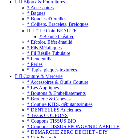


Bijoux & Fournitures
* Accessoires
* Bagues
* Boucles d'Oreilles
* Colliers, Bracelets, Breloques


* Le Coin BEAUTE
* Beauté Créative
* Efcolor, Effet émaillé
* Fils Métalliques
* Fil Résille Tubulaire
* Pendentifs
* Perles
* Tapis, plaques texturées


Couture & Mercerie
* Accessoires & Outils Couture
* Les Appliqués
* Boutons & Embellissements
* Broderie & Canevas
* Couture KITS, débutants/initiés
* DENTELLES Anciennes
* Tissus COUPONS
* Coupons TISSUS BIO
* Coupons TISSUS EPONGE/NID ABEILLE
* DEMARCHE ZERO DECHET - DIY
* Cuir & simili