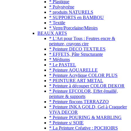
* Plastique
* Polystyrène
* produits NATURELS
* SUPPORTS en BAMBOU
* Textile
* Verre/Porcelaine/Miroirs
BEAUX ARTS
* L'Art pour Tous : Feutres encre &
peinture, crayons cire
* Peinture DECO TEXTILES
* EFFETS, Pâte Structurante
* Médiums
* Le PASTEL
* Peinture AQUARELLE
* Peinture Acrylique COLOR PLUS
* PEINTURE ART METAL
* Peinture à découper COLOR DEKOR
* Peinture EFCOLOR, Effet émaillé,
peinture & supports
* Peinture flocons TERRAZZO
* Peinture INKA GOLD, Gel à Craqueler
VIVA DECOR
* Peinture POURING & MARBLING
* Peinture s/ SOIE
* La Peinture Créative : POCHOIRS