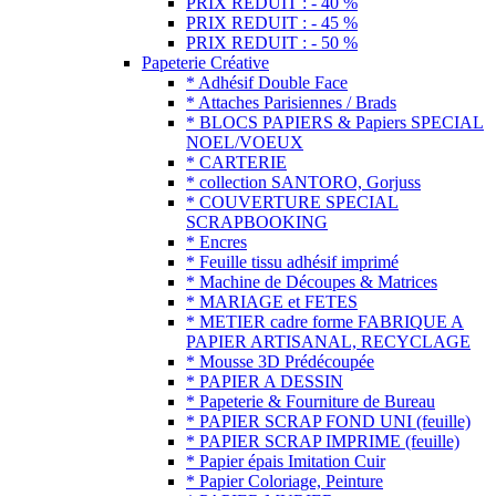
PRIX REDUIT : - 40 %
PRIX REDUIT : - 45 %
PRIX REDUIT : - 50 %
Papeterie Créative
* Adhésif Double Face
* Attaches Parisiennes / Brads
* BLOCS PAPIERS & Papiers SPECIAL
NOEL/VOEUX
* CARTERIE
* collection SANTORO, Gorjuss
* COUVERTURE SPECIAL
SCRAPBOOKING
* Encres
* Feuille tissu adhésif imprimé
* Machine de Découpes & Matrices
* MARIAGE et FETES
* METIER cadre forme FABRIQUE A
PAPIER ARTISANAL, RECYCLAGE
* Mousse 3D Prédécoupée
* PAPIER A DESSIN
* Papeterie & Fourniture de Bureau
* PAPIER SCRAP FOND UNI (feuille)
* PAPIER SCRAP IMPRIME (feuille)
* Papier épais Imitation Cuir
* Papier Coloriage, Peinture