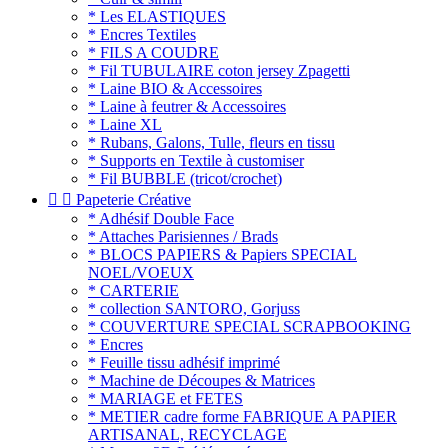
* Les ELASTIQUES
* Encres Textiles
* FILS A COUDRE
* Fil TUBULAIRE coton jersey Zpagetti
* Laine BIO & Accessoires
* Laine à feutrer & Accessoires
* Laine XL
* Rubans, Galons, Tulle, fleurs en tissu
* Supports en Textile à customiser
* Fil BUBBLE (tricot/crochet)


Papeterie Créative
* Adhésif Double Face
* Attaches Parisiennes / Brads
* BLOCS PAPIERS & Papiers SPECIAL
NOEL/VOEUX
* CARTERIE
* collection SANTORO, Gorjuss
* COUVERTURE SPECIAL SCRAPBOOKING
* Encres
* Feuille tissu adhésif imprimé
* Machine de Découpes & Matrices
* MARIAGE et FETES
* METIER cadre forme FABRIQUE A PAPIER
ARTISANAL, RECYCLAGE