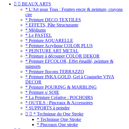


BEAUX ARTS
* L'Art pour Tous : Feutres encre & peinture, crayons
cire
* Peinture DECO TEXTILES
* EFFETS, Pâte Structurante
* Médiums
* Le PASTEL
* Peinture AQUARELLE
* Peinture Acrylique COLOR PLUS
* PEINTURE ART METAL
* Peinture à découper COLOR DEKOR
* Peinture EFCOLOR, Effet émaillé, peinture &
supports
* Peinture flocons TERRAZZO
* Peinture INKA GOLD, Gel à Craqueler VIVA
DECOR
* Peinture POURING & MARBLING
* Peinture s/ SOIE
* La Peinture Créative : POCHOIRS
* OUTILS : Pinceaux & Accessoires
* SUPPORTS à peindre


* Technique du One Stroke
* Technique One Stroke
* Pinceaux One stroke