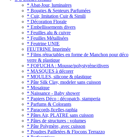
* Abat-Jour, luminaires
* Bougies & Senteurs Parfumées
* Cuir, Imitation Cuir & Simili
* Décoration Florale
* Embellissements divers
* Feuilles alu & cuivre
* Feuilles Métallisées
* Feutrine UNIE
FEUTRINE Imprimée
* Films rétractables en forme de Manchon pour déco
verre & plastique
* FOFUCHA : Mousse/polystyrène/divers
* MASQUES à décorer
* MOULES, silicone & plastique
* Pâte Silk Clay, modeler sans cuisson
* Mosaïque
* Naissance - Baby shower
* Papiers Déco : décopatch, stamperia
* Parfums & Colorants
* Paracords,ficelles,raphia
* Pâtes Air, PLATRE sans cuisson
* Pâtes de structures : volumes
* Pâte Polymère, avec cuisson
* Poudres Pailletées & Flocons Terrazzo