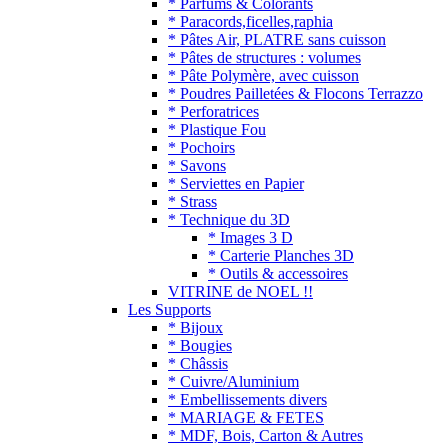
* Parfums & Colorants
* Paracords,ficelles,raphia
* Pâtes Air, PLATRE sans cuisson
* Pâtes de structures : volumes
* Pâte Polymère, avec cuisson
* Poudres Pailletées & Flocons Terrazzo
* Perforatrices
* Plastique Fou
* Pochoirs
* Savons
* Serviettes en Papier
* Strass
* Technique du 3D
* Images 3 D
* Carterie Planches 3D
* Outils & accessoires
VITRINE de NOEL !!
Les Supports
* Bijoux
* Bougies
* Châssis
* Cuivre/Aluminium
* Embellissements divers
* MARIAGE & FETES
* MDF, Bois, Carton & Autres