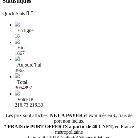
Statistiques
Quick Stats


En ligne
18
Hier
1667
Aujourd’hui
3963
Total
3054897
Votre IP
216.73.216.33
Les prix sont affichés
NET A PAYER
et exprimés en
€
, frais de
port non inclus.
*
FRAIS de PORT OFFERTS
à partir de 40 € NET,
en France
métropolitaine
Copyright 2018 Atelier63 SilenceElleCree