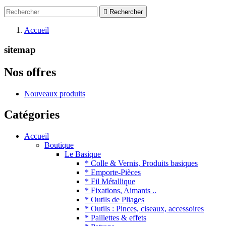

Rechercher
Accueil
sitemap
Nos offres
Nouveaux produits
Catégories
Accueil
Boutique
Le Basique
* Colle & Vernis, Produits basiques
* Emporte-Pièces
* Fil Métallique
* Fixations, Aimants ..
* Outils de Pliages
* Outils : Pinces, ciseaux, accessoires
* Paillettes & effets