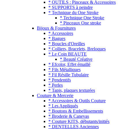
* OUTILS : Pinceaux & Accessoires
* SUPPORTS à peindre
* Technique du One Stroke
* Technique One Stroke
* Pinceaux One stroke
Bijoux & Fournitures
* Accessoires
* Bagues
* Boucles d'Oreilles
* Colliers, Bracelets, Breloques
* Le Coin BEAUTE
* Beauté Créative
* Efcolor, Effet émaillé
* Fils Métalliques
* Fil Résille Tubulaire
* Pendentifs
* Perles
* Tapis, plaques texturées
Couture & Mercerie
* Accessoires & Outils Couture
* Les Appliqués
* Boutons & Embellissements
* Broderie & Canevas
* Couture KITS, débutants/initiés
* DENTELLES Anciennes