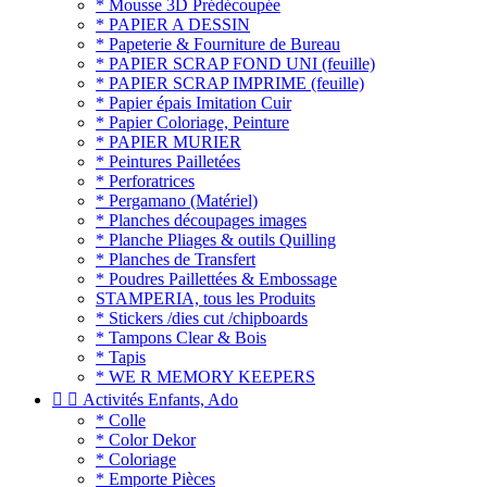
* Mousse 3D Prédécoupée
* PAPIER A DESSIN
* Papeterie & Fourniture de Bureau
* PAPIER SCRAP FOND UNI (feuille)
* PAPIER SCRAP IMPRIME (feuille)
* Papier épais Imitation Cuir
* Papier Coloriage, Peinture
* PAPIER MURIER
* Peintures Pailletées
* Perforatrices
* Pergamano (Matériel)
* Planches découpages images
* Planche Pliages & outils Quilling
* Planches de Transfert
* Poudres Paillettées & Embossage
STAMPERIA, tous les Produits
* Stickers /dies cut /chipboards
* Tampons Clear & Bois
* Tapis
* WE R MEMORY KEEPERS


Activités Enfants, Ado
* Colle
* Color Dekor
* Coloriage
* Emporte Pièces