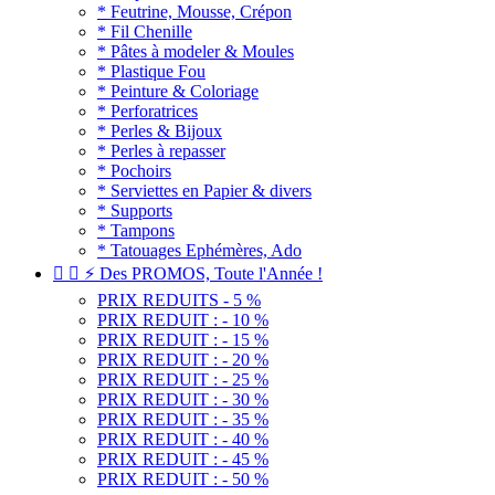
* Feutrine, Mousse, Crépon
* Fil Chenille
* Pâtes à modeler & Moules
* Plastique Fou
* Peinture & Coloriage
* Perforatrices
* Perles & Bijoux
* Perles à repasser
* Pochoirs
* Serviettes en Papier & divers
* Supports
* Tampons
* Tatouages Ephémères, Ado


⚡ Des PROMOS, Toute l'Année !
PRIX REDUITS - 5 %
PRIX REDUIT : - 10 %
PRIX REDUIT : - 15 %
PRIX REDUIT : - 20 %
PRIX REDUIT : - 25 %
PRIX REDUIT : - 30 %
PRIX REDUIT : - 35 %
PRIX REDUIT : - 40 %
PRIX REDUIT : - 45 %
PRIX REDUIT : - 50 %