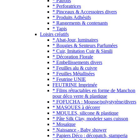
* Patrons
* Perforatrices
* Pinceaux & Accessoires divers
* Produits Adhésifs
* Rangements & contenants
* Tapis
Loisirs créatifs
* Abat-Jour, luminaires
* Bougies & Senteurs Parfumées
* Cuir, Imitation Cuir & Simili
* Décoration Florale
* Embellissements divers
* Feuilles alu & cuivre
* Feuilles Métallisées
* Feutrine UNIE
FEUTRINE Imprimée
* Films rétractables en forme de Manchon
pour déco verre & plastique
* FOFUCHA : Mousse/polystyrène/divers
* MASQUES à décorer
* MOULES, silicone & plastique
* Pâte Silk Clay, modeler sans cuisson
* Mosaïque
* Naissance - Baby shower
* Papiers Déco : décopatch, stamperia