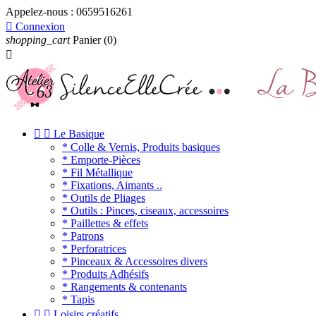
Appelez-nous :
0659516261

Connexion
shopping_cart
Panier
(0)



Le Basique
* Colle & Vernis, Produits basiques
* Emporte-Pièces
* Fil Métallique
* Fixations, Aimants ..
* Outils de Pliages
* Outils : Pinces, ciseaux, accessoires
* Paillettes & effets
* Patrons
* Perforatrices
* Pinceaux & Accessoires divers
* Produits Adhésifs
* Rangements & contenants
* Tapis


Loisirs créatifs