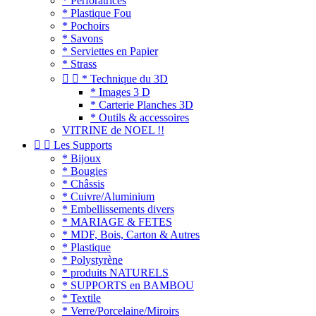
* Perforatrices
* Plastique Fou
* Pochoirs
* Savons
* Serviettes en Papier
* Strass


* Technique du 3D
* Images 3 D
* Carterie Planches 3D
* Outils & accessoires
VITRINE de NOEL !!


Les Supports
* Bijoux
* Bougies
* Châssis
* Cuivre/Aluminium
* Embellissements divers
* MARIAGE & FETES
* MDF, Bois, Carton & Autres
* Plastique
* Polystyrène
* produits NATURELS
* SUPPORTS en BAMBOU
* Textile
* Verre/Porcelaine/Miroirs