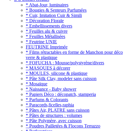
* Abat-Jour, luminaires
* Bougies & Senteurs Parfumées
* Cuir, Imitation Cuir & Simili
* Décoration Florale
* Embellissements divers
* Feuilles alu & cuivre
* Feuilles Métallisées
* Feutrine UNIE
FEUTRINE Imprimée
* Films rétractables en forme de Manchon pour déco
verre & plastique
* FOFUCHA : Mousse/polystyrène/divers
* MASQUES à décorer
* MOULES, silicone & plastique
* Pâte Silk Clay, modeler sans cuisson
* Mosaïque
* Naissance - Baby shower
* Papiers Déco : décopatch, stamperia
* Parfums & Colorants
* Paracords,ficelles,raphia
* Pâtes Air, PLATRE sans cuisson
* Pâtes de structures : volumes
* Pâte Polymère, avec cuisson
* Poudres Pailletées & Flocons Terrazzo