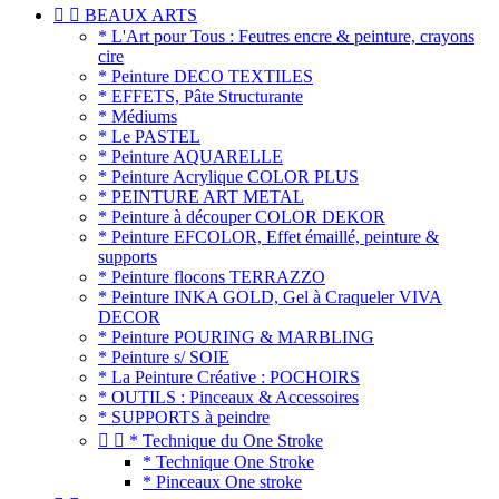


BEAUX ARTS
* L'Art pour Tous : Feutres encre & peinture, crayons
cire
* Peinture DECO TEXTILES
* EFFETS, Pâte Structurante
* Médiums
* Le PASTEL
* Peinture AQUARELLE
* Peinture Acrylique COLOR PLUS
* PEINTURE ART METAL
* Peinture à découper COLOR DEKOR
* Peinture EFCOLOR, Effet émaillé, peinture &
supports
* Peinture flocons TERRAZZO
* Peinture INKA GOLD, Gel à Craqueler VIVA
DECOR
* Peinture POURING & MARBLING
* Peinture s/ SOIE
* La Peinture Créative : POCHOIRS
* OUTILS : Pinceaux & Accessoires
* SUPPORTS à peindre


* Technique du One Stroke
* Technique One Stroke
* Pinceaux One stroke