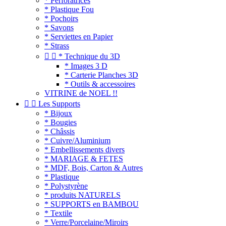
* Perforatrices
* Plastique Fou
* Pochoirs
* Savons
* Serviettes en Papier
* Strass


* Technique du 3D
* Images 3 D
* Carterie Planches 3D
* Outils & accessoires
VITRINE de NOEL !!


Les Supports
* Bijoux
* Bougies
* Châssis
* Cuivre/Aluminium
* Embellissements divers
* MARIAGE & FETES
* MDF, Bois, Carton & Autres
* Plastique
* Polystyrène
* produits NATURELS
* SUPPORTS en BAMBOU
* Textile
* Verre/Porcelaine/Miroirs