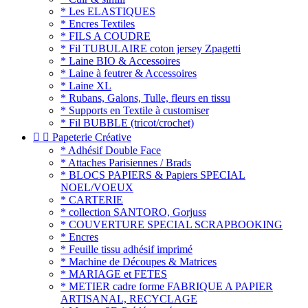
* Les ELASTIQUES
* Encres Textiles
* FILS A COUDRE
* Fil TUBULAIRE coton jersey Zpagetti
* Laine BIO & Accessoires
* Laine à feutrer & Accessoires
* Laine XL
* Rubans, Galons, Tulle, fleurs en tissu
* Supports en Textile à customiser
* Fil BUBBLE (tricot/crochet)


Papeterie Créative
* Adhésif Double Face
* Attaches Parisiennes / Brads
* BLOCS PAPIERS & Papiers SPECIAL
NOEL/VOEUX
* CARTERIE
* collection SANTORO, Gorjuss
* COUVERTURE SPECIAL SCRAPBOOKING
* Encres
* Feuille tissu adhésif imprimé
* Machine de Découpes & Matrices
* MARIAGE et FETES
* METIER cadre forme FABRIQUE A PAPIER
ARTISANAL, RECYCLAGE