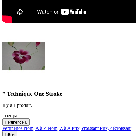
* Technique One Stroke
Il y a 1 produit.
Trier par :
Pertinence

Pertinence
Nom, A à Z
Nom, Z à A
Prix, croissant
Prix, décroissant
Filtrer