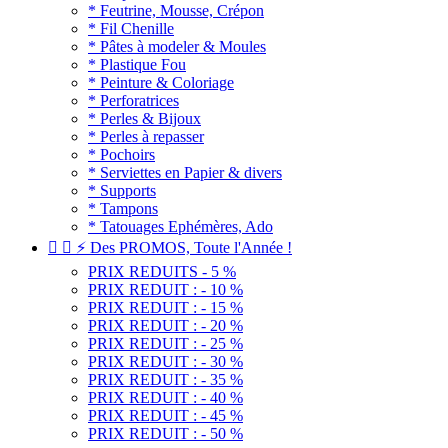
* Feutrine, Mousse, Crépon
* Fil Chenille
* Pâtes à modeler & Moules
* Plastique Fou
* Peinture & Coloriage
* Perforatrices
* Perles & Bijoux
* Perles à repasser
* Pochoirs
* Serviettes en Papier & divers
* Supports
* Tampons
* Tatouages Ephémères, Ado


⚡ Des PROMOS, Toute l'Année !
PRIX REDUITS - 5 %
PRIX REDUIT : - 10 %
PRIX REDUIT : - 15 %
PRIX REDUIT : - 20 %
PRIX REDUIT : - 25 %
PRIX REDUIT : - 30 %
PRIX REDUIT : - 35 %
PRIX REDUIT : - 40 %
PRIX REDUIT : - 45 %
PRIX REDUIT : - 50 %