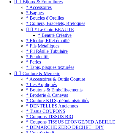


Bijoux & Fournitures
* Accessoires
* Bagues
* Boucles d'Oreilles
* Colliers, Bracelets, Breloques


* Le Coin BEAUTE
* Beauté Créative
* Efcolor, Effet émaillé
* Fils Métalliques
* Fil Résille Tubulaire
* Pendentifs
* Perles
* Tapis, plaques texturées


Couture & Mercerie
* Accessoires & Outils Couture
* Les Appliqués
* Boutons & Embellissements
* Broderie & Canevas
* Couture KITS, débutants/initiés
* DENTELLES Anciennes
* Tissus COUPONS
* Coupons TISSUS BIO
* Coupons TISSUS EPONGE/NID ABEILLE
* DEMARCHE ZERO DECHET - DIY
* Cuir & simili