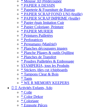
* Mousse 3D Prédécoupée
* PAPIER A DESSIN
* Papeterie & Fourniture de Bureau
* PAPIER SCRAP FOND UNI (feuille)
* PAPIER SCRAP IMPRIME (feuille)
* Papier épais Imitation Cuir
* Papier Coloriage, Peinture
* PAPIER MURIER
* Peintures Pailletées
* Perforatrices
* Pergamano (Matériel)
* Planches découpages images
* Planche Pliages & outils Quilling
* Planches de Transfert
* Poudres Paillettées & Embossage
STAMPERIA, tous les Produits
* Stickers /dies cut /chipboards
* Tampons Clear & Bois
* Tapis
* WE R MEMORY KEEPERS


Activités Enfants, Ado
* Colle
* Color Dekor
* Coloriage
* Emporte Pièces