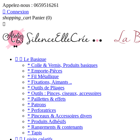
Appelez-nous :
0659516261

Connexion
shopping_cart
Panier
(0)



Le Basique
* Colle & Vernis, Produits basiques
* Emporte-Pièces
* Fil Métallique
* Fixations, Aimants ..
* Outils de Pliages
* Outils : Pinces, ciseaux, accessoires
* Paillettes & effets
* Patrons
* Perforatrices
* Pinceaux & Accessoires divers
* Produits Adhésifs
* Rangements & contenants
* Tapis


Loisirs créatifs