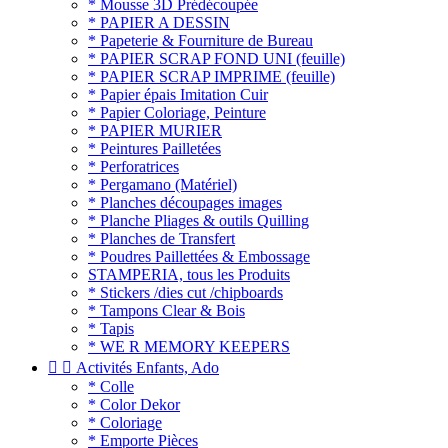
* Mousse 3D Prédécoupée
* PAPIER A DESSIN
* Papeterie & Fourniture de Bureau
* PAPIER SCRAP FOND UNI (feuille)
* PAPIER SCRAP IMPRIME (feuille)
* Papier épais Imitation Cuir
* Papier Coloriage, Peinture
* PAPIER MURIER
* Peintures Pailletées
* Perforatrices
* Pergamano (Matériel)
* Planches découpages images
* Planche Pliages & outils Quilling
* Planches de Transfert
* Poudres Paillettées & Embossage
STAMPERIA, tous les Produits
* Stickers /dies cut /chipboards
* Tampons Clear & Bois
* Tapis
* WE R MEMORY KEEPERS


Activités Enfants, Ado
* Colle
* Color Dekor
* Coloriage
* Emporte Pièces