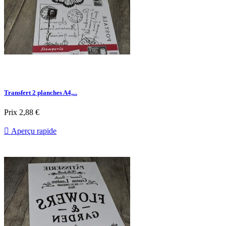
Transfert 2 planches A4,...
Prix
2,88 €

Aperçu rapide