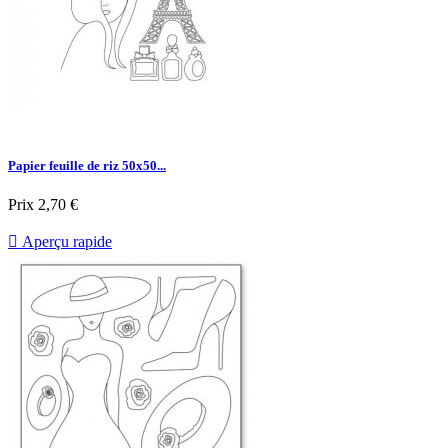
Papier feuille de riz 50x50...
Prix
2,70 €

Aperçu rapide