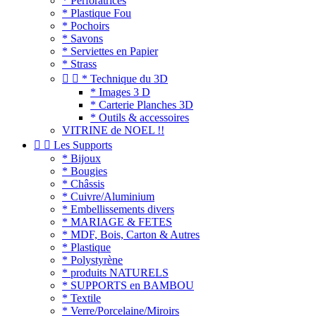
* Perforatrices
* Plastique Fou
* Pochoirs
* Savons
* Serviettes en Papier
* Strass


* Technique du 3D
* Images 3 D
* Carterie Planches 3D
* Outils & accessoires
VITRINE de NOEL !!


Les Supports
* Bijoux
* Bougies
* Châssis
* Cuivre/Aluminium
* Embellissements divers
* MARIAGE & FETES
* MDF, Bois, Carton & Autres
* Plastique
* Polystyrène
* produits NATURELS
* SUPPORTS en BAMBOU
* Textile
* Verre/Porcelaine/Miroirs