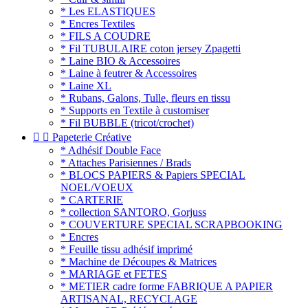
* Les ELASTIQUES
* Encres Textiles
* FILS A COUDRE
* Fil TUBULAIRE coton jersey Zpagetti
* Laine BIO & Accessoires
* Laine à feutrer & Accessoires
* Laine XL
* Rubans, Galons, Tulle, fleurs en tissu
* Supports en Textile à customiser
* Fil BUBBLE (tricot/crochet)


Papeterie Créative
* Adhésif Double Face
* Attaches Parisiennes / Brads
* BLOCS PAPIERS & Papiers SPECIAL
NOEL/VOEUX
* CARTERIE
* collection SANTORO, Gorjuss
* COUVERTURE SPECIAL SCRAPBOOKING
* Encres
* Feuille tissu adhésif imprimé
* Machine de Découpes & Matrices
* MARIAGE et FETES
* METIER cadre forme FABRIQUE A PAPIER
ARTISANAL, RECYCLAGE