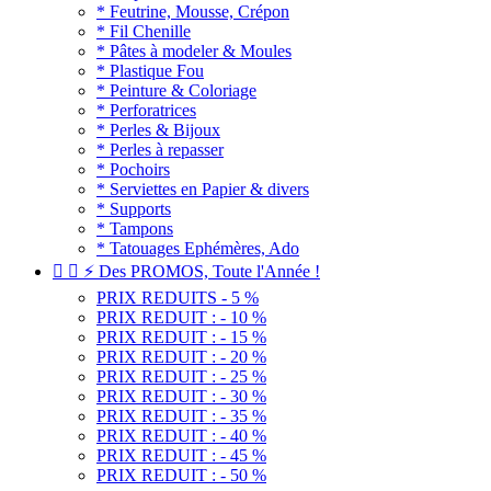
* Feutrine, Mousse, Crépon
* Fil Chenille
* Pâtes à modeler & Moules
* Plastique Fou
* Peinture & Coloriage
* Perforatrices
* Perles & Bijoux
* Perles à repasser
* Pochoirs
* Serviettes en Papier & divers
* Supports
* Tampons
* Tatouages Ephémères, Ado


⚡ Des PROMOS, Toute l'Année !
PRIX REDUITS - 5 %
PRIX REDUIT : - 10 %
PRIX REDUIT : - 15 %
PRIX REDUIT : - 20 %
PRIX REDUIT : - 25 %
PRIX REDUIT : - 30 %
PRIX REDUIT : - 35 %
PRIX REDUIT : - 40 %
PRIX REDUIT : - 45 %
PRIX REDUIT : - 50 %