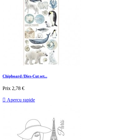
Chipboard /Dies-Cut set...
Prix
2,78 €

Aperçu rapide