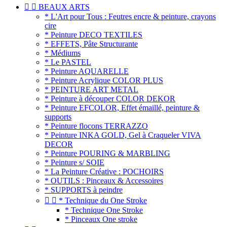


BEAUX ARTS
* L'Art pour Tous : Feutres encre & peinture, crayons
cire
* Peinture DECO TEXTILES
* EFFETS, Pâte Structurante
* Médiums
* Le PASTEL
* Peinture AQUARELLE
* Peinture Acrylique COLOR PLUS
* PEINTURE ART METAL
* Peinture à découper COLOR DEKOR
* Peinture EFCOLOR, Effet émaillé, peinture &
supports
* Peinture flocons TERRAZZO
* Peinture INKA GOLD, Gel à Craqueler VIVA
DECOR
* Peinture POURING & MARBLING
* Peinture s/ SOIE
* La Peinture Créative : POCHOIRS
* OUTILS : Pinceaux & Accessoires
* SUPPORTS à peindre


* Technique du One Stroke
* Technique One Stroke
* Pinceaux One stroke