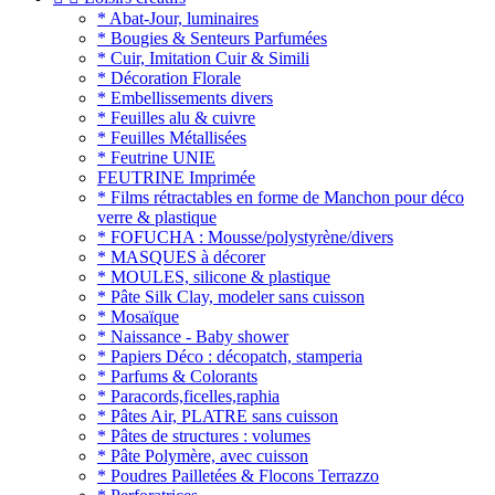
* Abat-Jour, luminaires
* Bougies & Senteurs Parfumées
* Cuir, Imitation Cuir & Simili
* Décoration Florale
* Embellissements divers
* Feuilles alu & cuivre
* Feuilles Métallisées
* Feutrine UNIE
FEUTRINE Imprimée
* Films rétractables en forme de Manchon pour déco
verre & plastique
* FOFUCHA : Mousse/polystyrène/divers
* MASQUES à décorer
* MOULES, silicone & plastique
* Pâte Silk Clay, modeler sans cuisson
* Mosaïque
* Naissance - Baby shower
* Papiers Déco : décopatch, stamperia
* Parfums & Colorants
* Paracords,ficelles,raphia
* Pâtes Air, PLATRE sans cuisson
* Pâtes de structures : volumes
* Pâte Polymère, avec cuisson
* Poudres Pailletées & Flocons Terrazzo