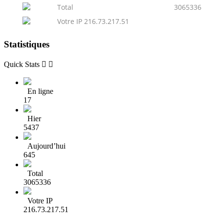
Total
3065336
Votre IP 216.73.217.51
Statistiques
Quick Stats


En ligne
17
Hier
5437
Aujourd’hui
645
Total
3065336
Votre IP
216.73.217.51