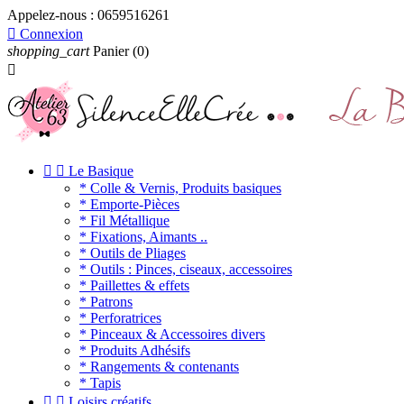
Appelez-nous :
0659516261

Connexion
shopping_cart
Panier
(0)



Le Basique
* Colle & Vernis, Produits basiques
* Emporte-Pièces
* Fil Métallique
* Fixations, Aimants ..
* Outils de Pliages
* Outils : Pinces, ciseaux, accessoires
* Paillettes & effets
* Patrons
* Perforatrices
* Pinceaux & Accessoires divers
* Produits Adhésifs
* Rangements & contenants
* Tapis


Loisirs créatifs