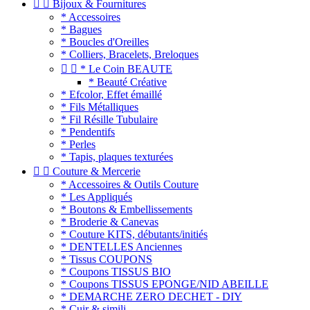


Bijoux & Fournitures
* Accessoires
* Bagues
* Boucles d'Oreilles
* Colliers, Bracelets, Breloques


* Le Coin BEAUTE
* Beauté Créative
* Efcolor, Effet émaillé
* Fils Métalliques
* Fil Résille Tubulaire
* Pendentifs
* Perles
* Tapis, plaques texturées


Couture & Mercerie
* Accessoires & Outils Couture
* Les Appliqués
* Boutons & Embellissements
* Broderie & Canevas
* Couture KITS, débutants/initiés
* DENTELLES Anciennes
* Tissus COUPONS
* Coupons TISSUS BIO
* Coupons TISSUS EPONGE/NID ABEILLE
* DEMARCHE ZERO DECHET - DIY
* Cuir & simili