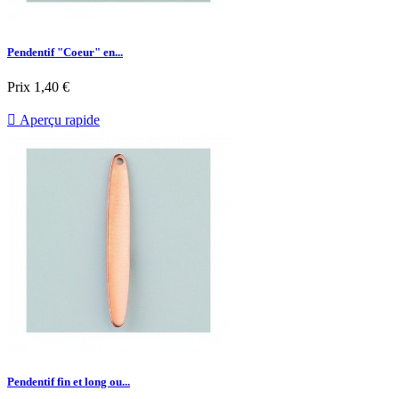
Pendentif "Coeur" en...
Prix
1,40 €

Aperçu rapide
Pendentif fin et long ou...