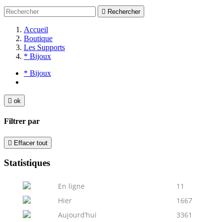

Rechercher
Accueil
Boutique
Les Supports
* Bijoux
* Bijoux

ok
Filtrer par

Effacer tout
Statistiques
En ligne
11
Hier
1667
Aujourd’hui
3361