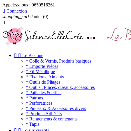
Appelez-nous :
0659516261

Connexion
shopping_cart
Panier
(0)



Le Basique
* Colle & Vernis, Produits basiques
* Emporte-Pièces
* Fil Métallique
* Fixations, Aimants ..
* Outils de Pliages
* Outils : Pinces, ciseaux, accessoires
* Paillettes & effets
* Patrons
* Perforatrices
* Pinceaux & Accessoires divers
* Produits Adhésifs
* Rangements & contenants
* Tapis


Loisirs créatifs