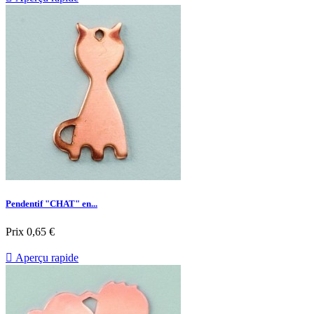
Pendentif "CHAT" en...
Prix
0,65 €

Aperçu rapide