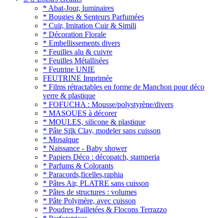
* Abat-Jour, luminaires
* Bougies & Senteurs Parfumées
* Cuir, Imitation Cuir & Simili
* Décoration Florale
* Embellissements divers
* Feuilles alu & cuivre
* Feuilles Métallisées
* Feutrine UNIE
FEUTRINE Imprimée
* Films rétractables en forme de Manchon pour déco
verre & plastique
* FOFUCHA : Mousse/polystyrène/divers
* MASQUES à décorer
* MOULES, silicone & plastique
* Pâte Silk Clay, modeler sans cuisson
* Mosaïque
* Naissance - Baby shower
* Papiers Déco : décopatch, stamperia
* Parfums & Colorants
* Paracords,ficelles,raphia
* Pâtes Air, PLATRE sans cuisson
* Pâtes de structures : volumes
* Pâte Polymère, avec cuisson
* Poudres Pailletées & Flocons Terrazzo