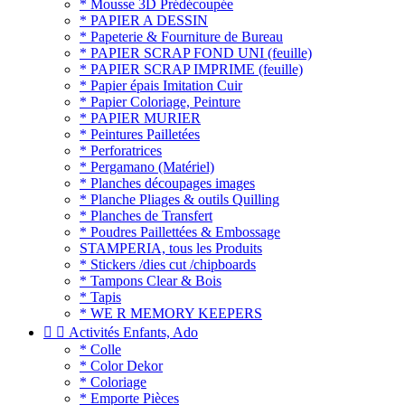
* Mousse 3D Prédécoupée
* PAPIER A DESSIN
* Papeterie & Fourniture de Bureau
* PAPIER SCRAP FOND UNI (feuille)
* PAPIER SCRAP IMPRIME (feuille)
* Papier épais Imitation Cuir
* Papier Coloriage, Peinture
* PAPIER MURIER
* Peintures Pailletées
* Perforatrices
* Pergamano (Matériel)
* Planches découpages images
* Planche Pliages & outils Quilling
* Planches de Transfert
* Poudres Paillettées & Embossage
STAMPERIA, tous les Produits
* Stickers /dies cut /chipboards
* Tampons Clear & Bois
* Tapis
* WE R MEMORY KEEPERS


Activités Enfants, Ado
* Colle
* Color Dekor
* Coloriage
* Emporte Pièces