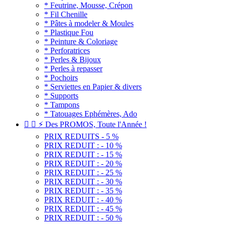
* Feutrine, Mousse, Crépon
* Fil Chenille
* Pâtes à modeler & Moules
* Plastique Fou
* Peinture & Coloriage
* Perforatrices
* Perles & Bijoux
* Perles à repasser
* Pochoirs
* Serviettes en Papier & divers
* Supports
* Tampons
* Tatouages Ephémères, Ado


⚡ Des PROMOS, Toute l'Année !
PRIX REDUITS - 5 %
PRIX REDUIT : - 10 %
PRIX REDUIT : - 15 %
PRIX REDUIT : - 20 %
PRIX REDUIT : - 25 %
PRIX REDUIT : - 30 %
PRIX REDUIT : - 35 %
PRIX REDUIT : - 40 %
PRIX REDUIT : - 45 %
PRIX REDUIT : - 50 %