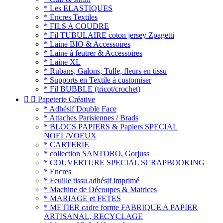
* Les ELASTIQUES
* Encres Textiles
* FILS A COUDRE
* Fil TUBULAIRE coton jersey Zpagetti
* Laine BIO & Accessoires
* Laine à feutrer & Accessoires
* Laine XL
* Rubans, Galons, Tulle, fleurs en tissu
* Supports en Textile à customiser
* Fil BUBBLE (tricot/crochet)


Papeterie Créative
* Adhésif Double Face
* Attaches Parisiennes / Brads
* BLOCS PAPIERS & Papiers SPECIAL
NOEL/VOEUX
* CARTERIE
* collection SANTORO, Gorjuss
* COUVERTURE SPECIAL SCRAPBOOKING
* Encres
* Feuille tissu adhésif imprimé
* Machine de Découpes & Matrices
* MARIAGE et FETES
* METIER cadre forme FABRIQUE A PAPIER
ARTISANAL, RECYCLAGE