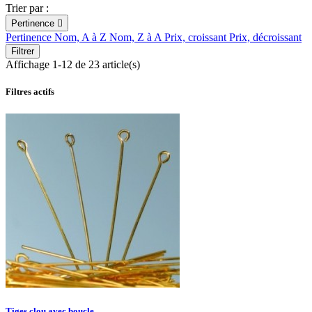
Trier par :
Pertinence

Pertinence
Nom, A à Z
Nom, Z à A
Prix, croissant
Prix, décroissant
Filtrer
Affichage 1-12 de 23 article(s)
Filtres actifs
Tiges clou avec boucle...