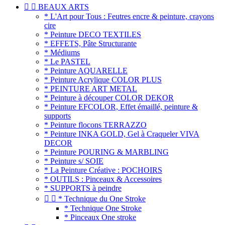


BEAUX ARTS
* L'Art pour Tous : Feutres encre & peinture, crayons
cire
* Peinture DECO TEXTILES
* EFFETS, Pâte Structurante
* Médiums
* Le PASTEL
* Peinture AQUARELLE
* Peinture Acrylique COLOR PLUS
* PEINTURE ART METAL
* Peinture à découper COLOR DEKOR
* Peinture EFCOLOR, Effet émaillé, peinture &
supports
* Peinture flocons TERRAZZO
* Peinture INKA GOLD, Gel à Craqueler VIVA
DECOR
* Peinture POURING & MARBLING
* Peinture s/ SOIE
* La Peinture Créative : POCHOIRS
* OUTILS : Pinceaux & Accessoires
* SUPPORTS à peindre


* Technique du One Stroke
* Technique One Stroke
* Pinceaux One stroke