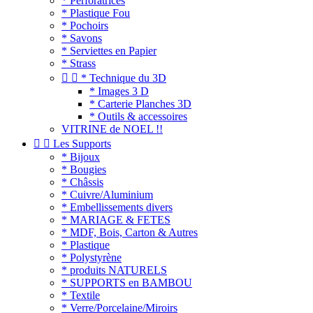
* Perforatrices
* Plastique Fou
* Pochoirs
* Savons
* Serviettes en Papier
* Strass


* Technique du 3D
* Images 3 D
* Carterie Planches 3D
* Outils & accessoires
VITRINE de NOEL !!


Les Supports
* Bijoux
* Bougies
* Châssis
* Cuivre/Aluminium
* Embellissements divers
* MARIAGE & FETES
* MDF, Bois, Carton & Autres
* Plastique
* Polystyrène
* produits NATURELS
* SUPPORTS en BAMBOU
* Textile
* Verre/Porcelaine/Miroirs