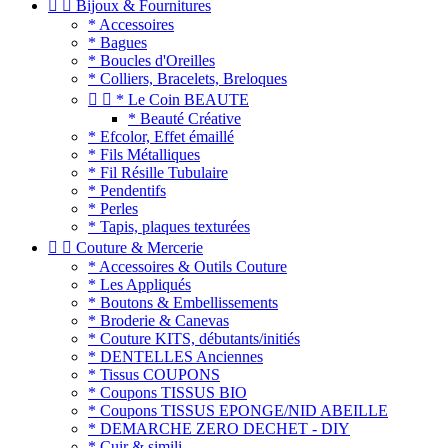


Bijoux & Fournitures
* Accessoires
* Bagues
* Boucles d'Oreilles
* Colliers, Bracelets, Breloques


* Le Coin BEAUTE
* Beauté Créative
* Efcolor, Effet émaillé
* Fils Métalliques
* Fil Résille Tubulaire
* Pendentifs
* Perles
* Tapis, plaques texturées


Couture & Mercerie
* Accessoires & Outils Couture
* Les Appliqués
* Boutons & Embellissements
* Broderie & Canevas
* Couture KITS, débutants/initiés
* DENTELLES Anciennes
* Tissus COUPONS
* Coupons TISSUS BIO
* Coupons TISSUS EPONGE/NID ABEILLE
* DEMARCHE ZERO DECHET - DIY
* Cuir & simili