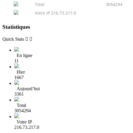
Total
3054294
Votre IP 216.73.217.0
Statistiques
Quick Stats


En ligne
11
Hier
1667
Aujourd’hui
3361
Total
3054294
Votre IP
216.73.217.0