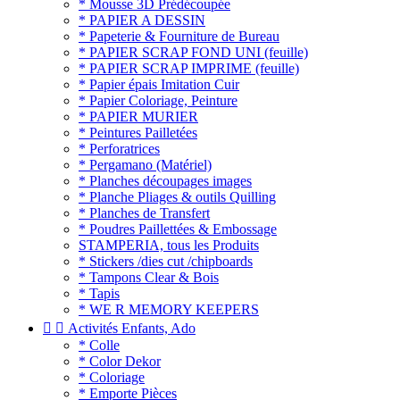
* Mousse 3D Prédécoupée
* PAPIER A DESSIN
* Papeterie & Fourniture de Bureau
* PAPIER SCRAP FOND UNI (feuille)
* PAPIER SCRAP IMPRIME (feuille)
* Papier épais Imitation Cuir
* Papier Coloriage, Peinture
* PAPIER MURIER
* Peintures Pailletées
* Perforatrices
* Pergamano (Matériel)
* Planches découpages images
* Planche Pliages & outils Quilling
* Planches de Transfert
* Poudres Paillettées & Embossage
STAMPERIA, tous les Produits
* Stickers /dies cut /chipboards
* Tampons Clear & Bois
* Tapis
* WE R MEMORY KEEPERS


Activités Enfants, Ado
* Colle
* Color Dekor
* Coloriage
* Emporte Pièces