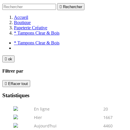

Rechercher
Accueil
Boutique
Papeterie Créative
* Tampons Clear & Bois
* Tampons Clear & Bois

ok
Filtrer par

Effacer tout
Statistiques
En ligne
20
Hier
1667
Aujourd’hui
4460