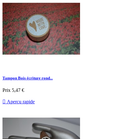
Tampon Bois écriture rond...
Prix
5,47 €

Aperçu rapide