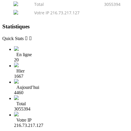
Total
3055394
Votre IP 216.73.217.127
Statistiques
Quick Stats


En ligne
20
Hier
1667
Aujourd’hui
4460
Total
3055394
Votre IP
216.73.217.127