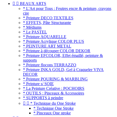


BEAUX ARTS
* L'Art pour Tous : Feutres encre & peinture, crayons
cire
* Peinture DECO TEXTILES
* EFFETS, Pâte Structurante
* Médiums
* Le PASTEL
* Peinture AQUARELLE
* Peinture Acrylique COLOR PLUS
* PEINTURE ART METAL
* Peinture à découper COLOR DEKOR
* Peinture EFCOLOR, Effet émaillé, peinture &
supports
* Peinture flocons TERRAZZO
* Peinture INKA GOLD, Gel à Craqueler VIVA
DECOR
* Peinture POURING & MARBLING
* Peinture s/ SOIE
* La Peinture Créative : POCHOIRS
* OUTILS : Pinceaux & Accessoires
* SUPPORTS à peindre


* Technique du One Stroke
* Technique One Stroke
* Pinceaux One stroke