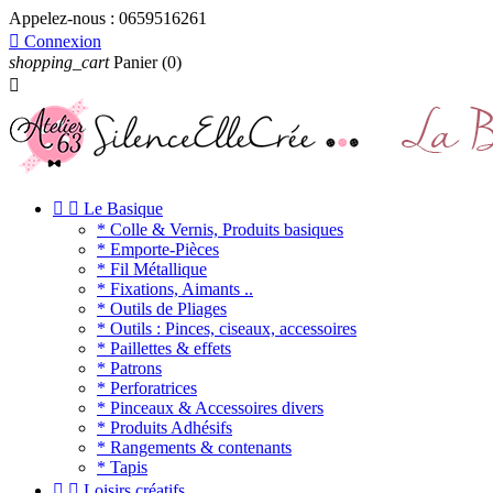
Appelez-nous :
0659516261

Connexion
shopping_cart
Panier
(0)



Le Basique
* Colle & Vernis, Produits basiques
* Emporte-Pièces
* Fil Métallique
* Fixations, Aimants ..
* Outils de Pliages
* Outils : Pinces, ciseaux, accessoires
* Paillettes & effets
* Patrons
* Perforatrices
* Pinceaux & Accessoires divers
* Produits Adhésifs
* Rangements & contenants
* Tapis


Loisirs créatifs