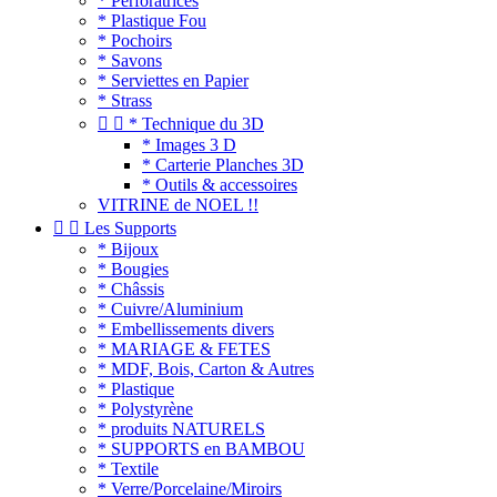
* Perforatrices
* Plastique Fou
* Pochoirs
* Savons
* Serviettes en Papier
* Strass


* Technique du 3D
* Images 3 D
* Carterie Planches 3D
* Outils & accessoires
VITRINE de NOEL !!


Les Supports
* Bijoux
* Bougies
* Châssis
* Cuivre/Aluminium
* Embellissements divers
* MARIAGE & FETES
* MDF, Bois, Carton & Autres
* Plastique
* Polystyrène
* produits NATURELS
* SUPPORTS en BAMBOU
* Textile
* Verre/Porcelaine/Miroirs