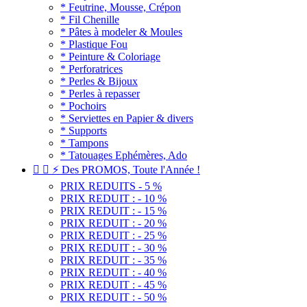
* Feutrine, Mousse, Crépon
* Fil Chenille
* Pâtes à modeler & Moules
* Plastique Fou
* Peinture & Coloriage
* Perforatrices
* Perles & Bijoux
* Perles à repasser
* Pochoirs
* Serviettes en Papier & divers
* Supports
* Tampons
* Tatouages Ephémères, Ado


⚡ Des PROMOS, Toute l'Année !
PRIX REDUITS - 5 %
PRIX REDUIT : - 10 %
PRIX REDUIT : - 15 %
PRIX REDUIT : - 20 %
PRIX REDUIT : - 25 %
PRIX REDUIT : - 30 %
PRIX REDUIT : - 35 %
PRIX REDUIT : - 40 %
PRIX REDUIT : - 45 %
PRIX REDUIT : - 50 %