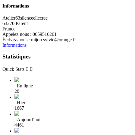
Informations
Atelier63silenceellecree
63270 Parent
France
Appelez-nous :
0659516261
Écrivez-nous :
mijon.sylvie@orange.fr
Informations
Statistiques
Quick Stats


En ligne
20
Hier
1667
Aujourd’hui
4461