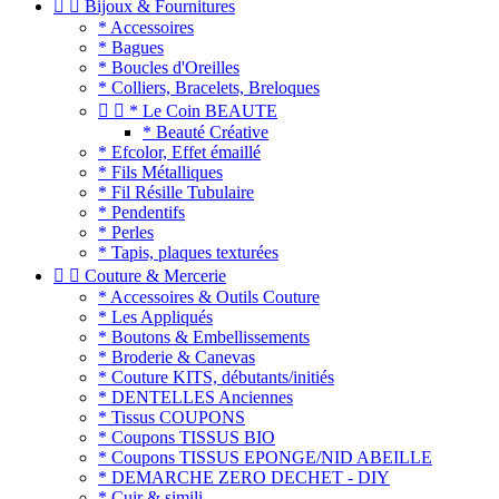


Bijoux & Fournitures
* Accessoires
* Bagues
* Boucles d'Oreilles
* Colliers, Bracelets, Breloques


* Le Coin BEAUTE
* Beauté Créative
* Efcolor, Effet émaillé
* Fils Métalliques
* Fil Résille Tubulaire
* Pendentifs
* Perles
* Tapis, plaques texturées


Couture & Mercerie
* Accessoires & Outils Couture
* Les Appliqués
* Boutons & Embellissements
* Broderie & Canevas
* Couture KITS, débutants/initiés
* DENTELLES Anciennes
* Tissus COUPONS
* Coupons TISSUS BIO
* Coupons TISSUS EPONGE/NID ABEILLE
* DEMARCHE ZERO DECHET - DIY
* Cuir & simili