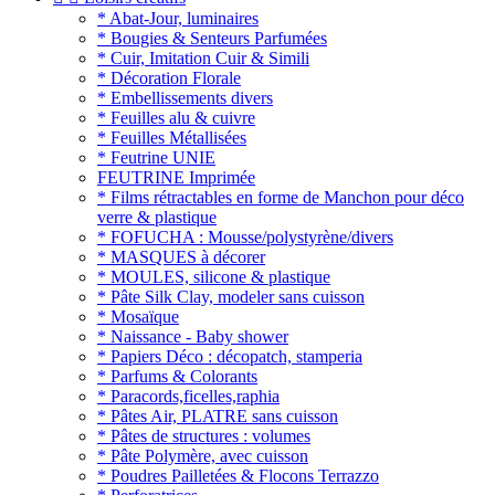
* Abat-Jour, luminaires
* Bougies & Senteurs Parfumées
* Cuir, Imitation Cuir & Simili
* Décoration Florale
* Embellissements divers
* Feuilles alu & cuivre
* Feuilles Métallisées
* Feutrine UNIE
FEUTRINE Imprimée
* Films rétractables en forme de Manchon pour déco
verre & plastique
* FOFUCHA : Mousse/polystyrène/divers
* MASQUES à décorer
* MOULES, silicone & plastique
* Pâte Silk Clay, modeler sans cuisson
* Mosaïque
* Naissance - Baby shower
* Papiers Déco : décopatch, stamperia
* Parfums & Colorants
* Paracords,ficelles,raphia
* Pâtes Air, PLATRE sans cuisson
* Pâtes de structures : volumes
* Pâte Polymère, avec cuisson
* Poudres Pailletées & Flocons Terrazzo