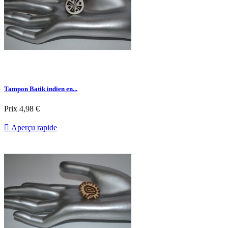
Tampon Batik indien en...
Prix
4,98 €

Aperçu rapide