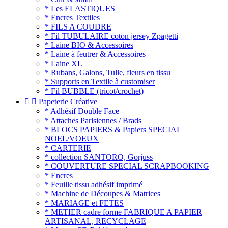
* Les ELASTIQUES
* Encres Textiles
* FILS A COUDRE
* Fil TUBULAIRE coton jersey Zpagetti
* Laine BIO & Accessoires
* Laine à feutrer & Accessoires
* Laine XL
* Rubans, Galons, Tulle, fleurs en tissu
* Supports en Textile à customiser
* Fil BUBBLE (tricot/crochet)


Papeterie Créative
* Adhésif Double Face
* Attaches Parisiennes / Brads
* BLOCS PAPIERS & Papiers SPECIAL
NOEL/VOEUX
* CARTERIE
* collection SANTORO, Gorjuss
* COUVERTURE SPECIAL SCRAPBOOKING
* Encres
* Feuille tissu adhésif imprimé
* Machine de Découpes & Matrices
* MARIAGE et FETES
* METIER cadre forme FABRIQUE A PAPIER
ARTISANAL, RECYCLAGE