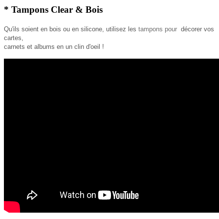
* Tampons Clear & Bois
Qu'ils soient en bois ou en silicone, utilisez les
tampons
pour
décorer vos
cartes,
carnets et albums en un clin d'
oeil !