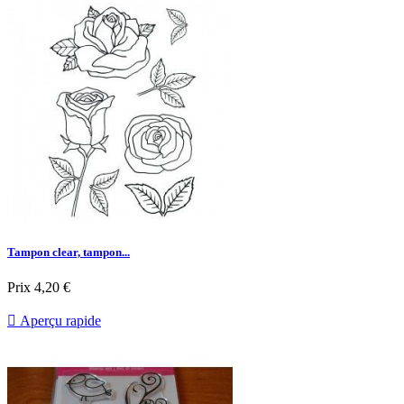
Tampon clear, tampon...
Prix
4,20 €

Aperçu rapide