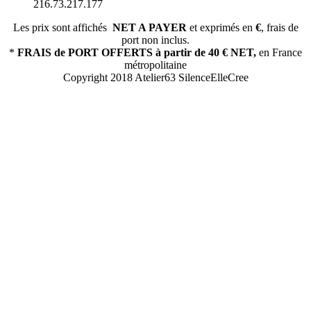
216.73.217.177
Les prix sont affichés
NET A PAYER
et exprimés en
€
, frais de
port non inclus.
*
FRAIS de PORT OFFERTS
à partir de 40 € NET,
en France
métropolitaine
Copyright 2018 Atelier63 SilenceElleCree