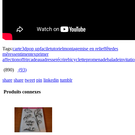
Tags:
carte
3d
pop up
facile
tutoriel
montage
mise en relief
fête
des
mères
sentiment
exprimer
affection
offrir
cadeau
adresser
écrire
bicyclette
promenade
balade
invitati
(890)
(
93
)
share
share
tweet
pin
linkedin
tumblr
Produits connexes