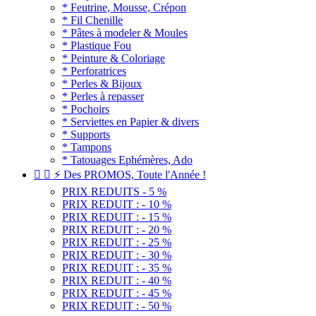
* Feutrine, Mousse, Crépon
* Fil Chenille
* Pâtes à modeler & Moules
* Plastique Fou
* Peinture & Coloriage
* Perforatrices
* Perles & Bijoux
* Perles à repasser
* Pochoirs
* Serviettes en Papier & divers
* Supports
* Tampons
* Tatouages Ephémères, Ado


⚡ Des PROMOS, Toute l'Année !
PRIX REDUITS - 5 %
PRIX REDUIT : - 10 %
PRIX REDUIT : - 15 %
PRIX REDUIT : - 20 %
PRIX REDUIT : - 25 %
PRIX REDUIT : - 30 %
PRIX REDUIT : - 35 %
PRIX REDUIT : - 40 %
PRIX REDUIT : - 45 %
PRIX REDUIT : - 50 %