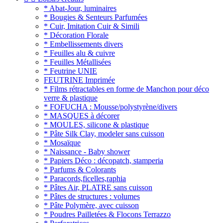
* Abat-Jour, luminaires
* Bougies & Senteurs Parfumées
* Cuir, Imitation Cuir & Simili
* Décoration Florale
* Embellissements divers
* Feuilles alu & cuivre
* Feuilles Métallisées
* Feutrine UNIE
FEUTRINE Imprimée
* Films rétractables en forme de Manchon pour déco
verre & plastique
* FOFUCHA : Mousse/polystyrène/divers
* MASQUES à décorer
* MOULES, silicone & plastique
* Pâte Silk Clay, modeler sans cuisson
* Mosaïque
* Naissance - Baby shower
* Papiers Déco : décopatch, stamperia
* Parfums & Colorants
* Paracords,ficelles,raphia
* Pâtes Air, PLATRE sans cuisson
* Pâtes de structures : volumes
* Pâte Polymère, avec cuisson
* Poudres Pailletées & Flocons Terrazzo