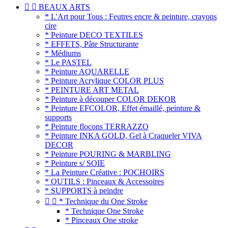


BEAUX ARTS
* L'Art pour Tous : Feutres encre & peinture, crayons
cire
* Peinture DECO TEXTILES
* EFFETS, Pâte Structurante
* Médiums
* Le PASTEL
* Peinture AQUARELLE
* Peinture Acrylique COLOR PLUS
* PEINTURE ART METAL
* Peinture à découper COLOR DEKOR
* Peinture EFCOLOR, Effet émaillé, peinture &
supports
* Peinture flocons TERRAZZO
* Peinture INKA GOLD, Gel à Craqueler VIVA
DECOR
* Peinture POURING & MARBLING
* Peinture s/ SOIE
* La Peinture Créative : POCHOIRS
* OUTILS : Pinceaux & Accessoires
* SUPPORTS à peindre


* Technique du One Stroke
* Technique One Stroke
* Pinceaux One stroke