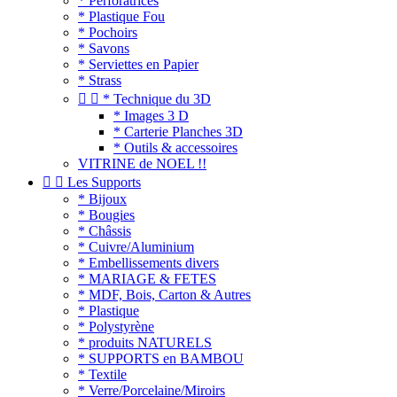
* Perforatrices
* Plastique Fou
* Pochoirs
* Savons
* Serviettes en Papier
* Strass


* Technique du 3D
* Images 3 D
* Carterie Planches 3D
* Outils & accessoires
VITRINE de NOEL !!


Les Supports
* Bijoux
* Bougies
* Châssis
* Cuivre/Aluminium
* Embellissements divers
* MARIAGE & FETES
* MDF, Bois, Carton & Autres
* Plastique
* Polystyrène
* produits NATURELS
* SUPPORTS en BAMBOU
* Textile
* Verre/Porcelaine/Miroirs