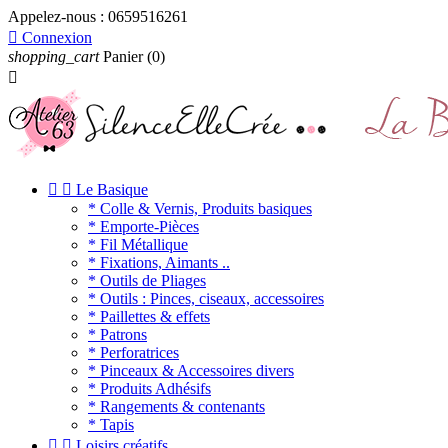
Appelez-nous :
0659516261

Connexion
shopping_cart
Panier
(0)



Le Basique
* Colle & Vernis, Produits basiques
* Emporte-Pièces
* Fil Métallique
* Fixations, Aimants ..
* Outils de Pliages
* Outils : Pinces, ciseaux, accessoires
* Paillettes & effets
* Patrons
* Perforatrices
* Pinceaux & Accessoires divers
* Produits Adhésifs
* Rangements & contenants
* Tapis


Loisirs créatifs